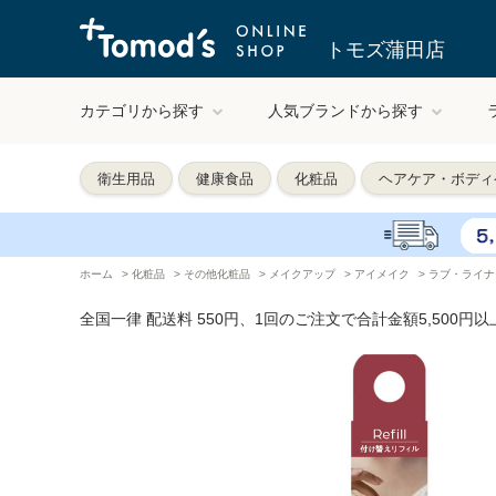
トモズ蒲田店
カテゴリから探す
人気ブランドから探す
衛生用品
健康食品
化粧品
ヘアケア・ボディ
ホーム
>
化粧品
>
その他化粧品
>
メイクアップ
>
アイメイク
>
ラブ・ライナ
全国一律 配送料 550円、1回のご注文で合計金額5,500円