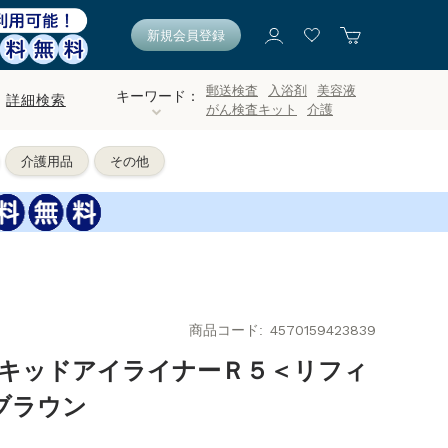
新規会員登録
郵送検査
入浴剤
美容液
キーワード：
詳細検索
がん検査キット
介護
介護用品
その他
商品コード
4570159423839
リキッドアイライナーＲ５＜リフィ
ゼブラウン