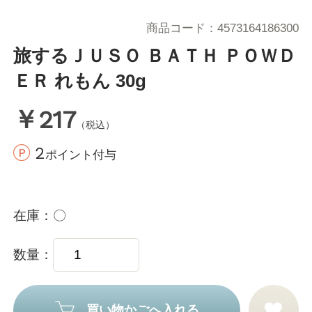
商品コード
4573164186300
旅するＪＵＳＯ ＢＡＴＨ ＰＯＷＤ
ＥＲ れもん 30g
￥217
（税込）
2
ポイント付与
在庫
〇
数量
買い物かごへ入れる