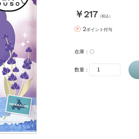
￥217
（税込）
2
ポイント付与
在庫
〇
数量