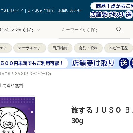
ご利用ガイド
よくあるご質問
お問い合わせ
ランキングから探す
ケア
オーラルケア
日用雑貨
食品・飲料
ベビー用品
ＡＴＨ ＰＯＷＤＥＲ ラベンダー 30g
以上で送料無料
旅するＪＵＳＯ Ｂ
30g