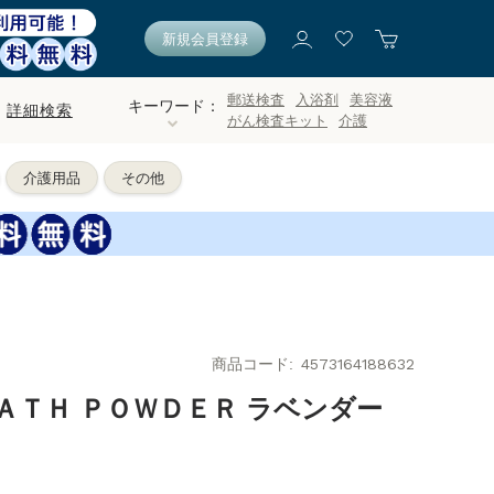
新規会員登録
郵送検査
入浴剤
美容液
キーワード：
詳細検索
がん検査キット
介護
介護用品
その他
商品コード
4573164188632
ＡＴＨ ＰＯＷＤＥＲ ラベンダー