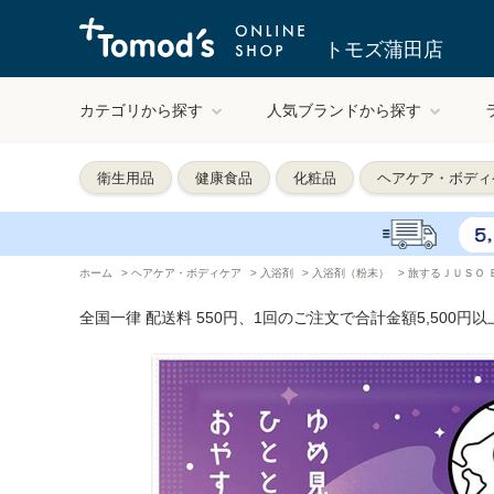
トモズ蒲田店
カテゴリから探す
人気ブランドから探す
衛生用品
健康食品
化粧品
ヘアケア・ボディ
ホーム
>
ヘアケア・ボディケア
>
入浴剤
>
入浴剤（粉末）
>
旅するＪＵＳＯ Ｂ
全国一律 配送料 550円、1回のご注文で合計金額5,500円