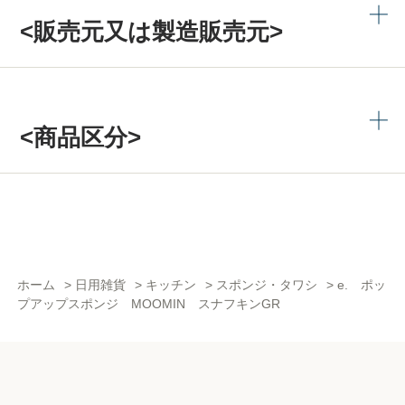
<販売元又は製造販売元>
<商品区分>
ホーム
>
日用雑貨
>
キッチン
>
スポンジ・タワシ
>
e. ポッ
プアップスポンジ MOOMIN スナフキンGR