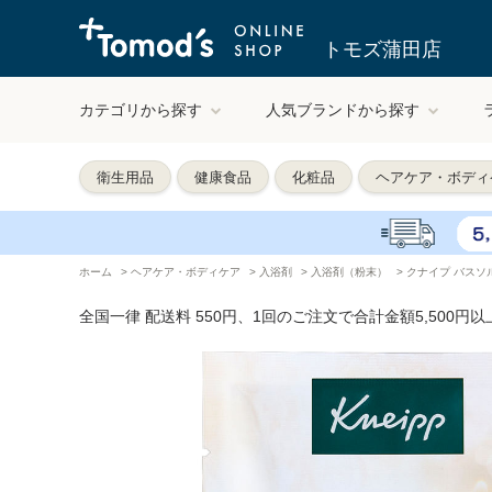
トモズ蒲田店
カテゴリから探す
人気ブランドから探す
衛生用品
健康食品
化粧品
ヘアケア・ボディ
ホーム
>
ヘアケア・ボディケア
>
入浴剤
>
入浴剤（粉末）
>
クナイプ バスソ
全国一律 配送料 550円、1回のご注文で合計金額5,500円