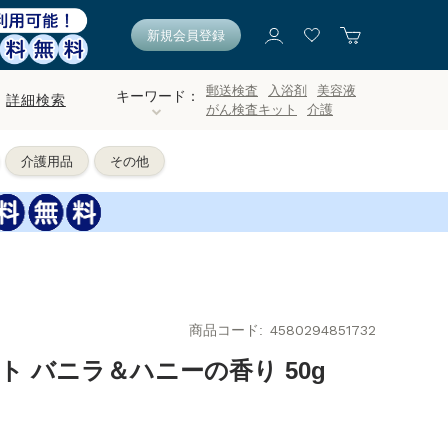
新規会員登録
郵送検査
入浴剤
美容液
キーワード：
詳細検索
がん検査キット
介護
介護用品
その他
商品コード
4580294851732
ト バニラ＆ハニーの香り 50g