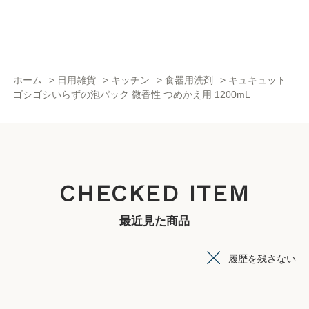
ホーム
>
日用雑貨
>
キッチン
>
食器用洗剤
>
キュキュット
ゴシゴシいらずの泡パック 微香性 つめかえ用 1200mL
CHECKED ITEM
最近見た商品
履歴を残さない