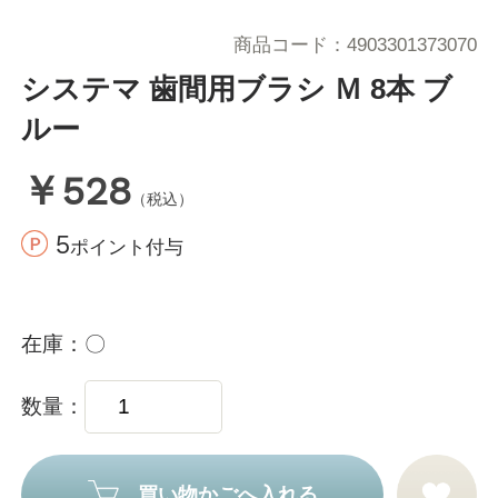
商品コード
4903301373070
システマ 歯間用ブラシ Ｍ 8本 ブ
ルー
￥528
（税込）
5
ポイント付与
在庫
〇
数量
買い物かごへ入れる