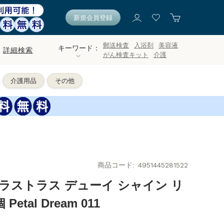
新規会員登録
郵送検査
入浴剤
美容液
キーワード：
詳細検索
がん検査キット
介護
介護用品
その他
商品コード
4951445281522
ラストラス デューイ シャイン リ
tal Dream 011