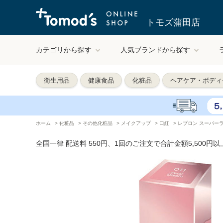
トモズ蒲田店
カテゴリから探す
人気ブランドから探す
衛生用品
健康食品
化粧品
ヘアケア・ボディ
ホーム
>
化粧品
>
その他化粧品
>
メイクアップ
>
口紅
>
レブロン スーパーラス
全国一律 配送料 550円、1回のご注文で合計金額5,500円