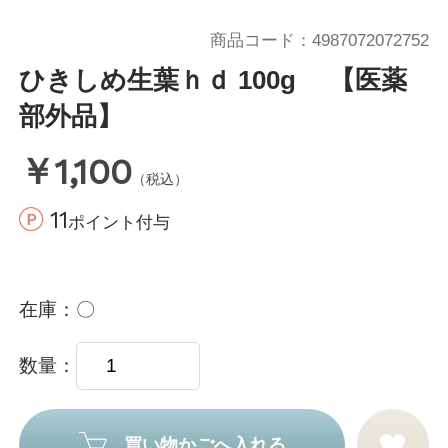
商品コード
4987072072752
ひきしめ生葉ｈｄ 100g 【医薬
部外品】
￥1,100
（税込）
11
ポイント付与
在庫
〇
数量
買い物かごへ入れる