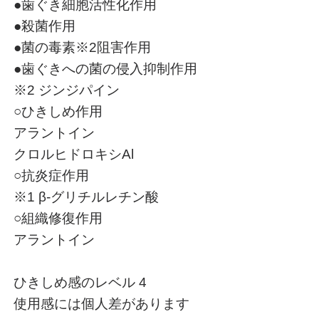
●歯ぐき細胞活性化作用
●殺菌作用
●菌の毒素※2阻害作用
●歯ぐきへの菌の侵入抑制作用
※2 ジンジパイン
○ひきしめ作用
アラントイン
クロルヒドロキシAl
○抗炎症作用
※1 β-グリチルレチン酸
○組織修復作用
アラントイン
ひきしめ感のレベル 4
使用感には個人差があります