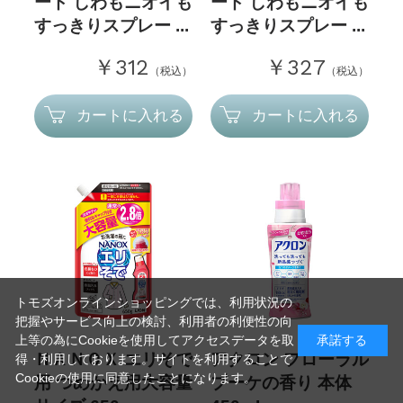
ード しわもニオイも
ード しわもニオイも
すっきりスプレー ...
すっきりスプレー ...
￥312
￥327
（税込）
（税込）
カートに入れる
カートに入れる
トモズオンラインショッピングでは、利用状況の
把握やサービス向上の検討、利用者の利便性の向
上等の為にCookieを使用してアクセスデータを取
承諾する
ＮＡＮＯＸ エリそで
アクロン フローラル
得・利用しております。サイトを利用することで
Cookieの使用に同意したことになります。
用 つめかえ用大容量
ブーケの香り 本体