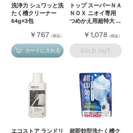
洗浄力 シュワッと洗
トップ スーパーＮＡ
たく槽クリーナー
ＮＯＸ ニオイ専用
64g×3包
つめかえ用超特大 ...
￥767
￥1,078
（税込）
（税込）
SOLD OUT
カートに入れる
エコストア ランドリ
超即効型洗たく槽ク