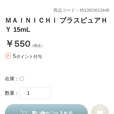
商品コード
4513915013448
ＭＡＩＮＩＣＨＩ プラスピュアＨ
Ｙ 15mL
￥550
（税込）
5
ポイント付与
在庫
〇
数量
買い物かごへ入れる