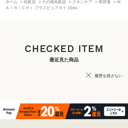
ホーム
>
化粧品
>
その他化粧品
>
スキンケア
>
美容液
>
Ｍ
ＡＩＮＩＣＨＩ プラスピュアＨＹ 15mL
CHECKED ITEM
最近見た商品
履歴を残さない