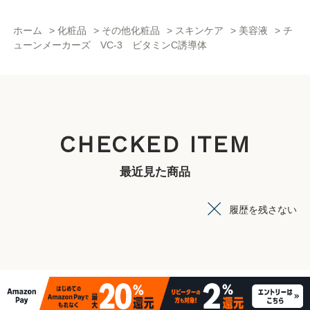
ホーム
>
化粧品
>
その他化粧品
>
スキンケア
>
美容液
>
チ
ューンメーカーズ VC-3 ビタミンC誘導体
CHECKED ITEM
最近見た商品
履歴を残さない