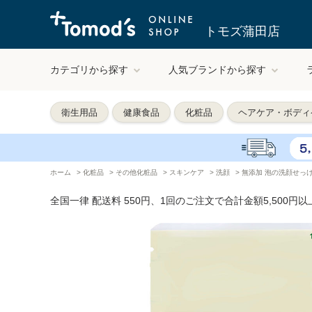
トモズ蒲田店
カテゴリから探す
人気ブランドから探す
衛生用品
健康食品
化粧品
ヘアケア・ボディ
ホーム
>
化粧品
>
その他化粧品
>
スキンケア
>
洗顔
>
無添加 泡の洗顔せっけん
全国一律 配送料 550円、1回のご注文で合計金額5,500円