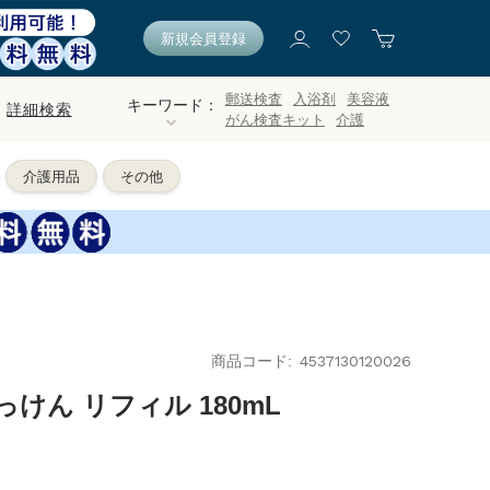
新規会員登録
郵送検査
入浴剤
美容液
キーワード：
詳細検索
がん検査キット
介護
介護用品
その他
商品コード
4537130120026
けん リフィル 180mL